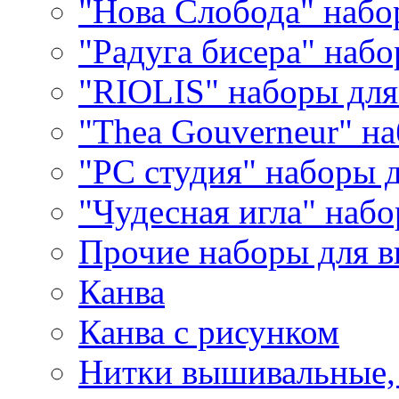
"Нова Слобода" наб
"Радуга бисера" набо
"RIOLIS" наборы дл
"Thea Gouverneur" н
"РС студия" наборы 
"Чудесная игла" наб
Прочие наборы для 
Канва
Канва с рисунком
Нитки вышивальные,