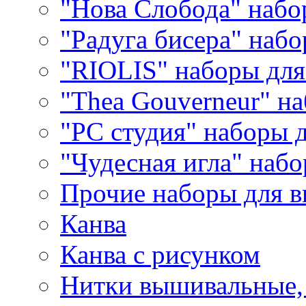
"Нова Слобода" наб
"Радуга бисера" набо
"RIOLIS" наборы дл
"Thea Gouverneur" н
"РС студия" наборы 
"Чудесная игла" наб
Прочие наборы для 
Канва
Канва с рисунком
Нитки вышивальные,