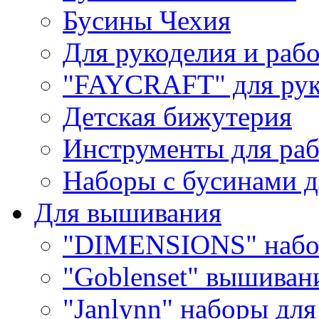
Бусины Чехия
Для рукоделия и раб
"FAYCRAFT" для рук
Детская бижутерия
Инструменты для раб
Наборы с бусинами д
Для вышивания
"DIMENSIONS" набо
"Goblenset" вышиван
"Janlynn" наборы дл