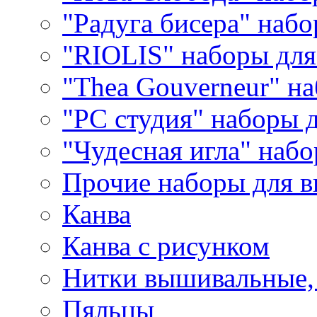
"Радуга бисера" набо
"RIOLIS" наборы дл
"Thea Gouverneur" н
"РС студия" наборы 
"Чудесная игла" наб
Прочие наборы для 
Канва
Канва с рисунком
Нитки вышивальные,
Пяльцы