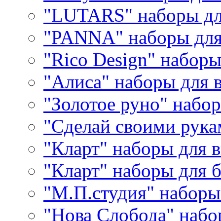
"LUTARS" наборы д
"PANNA" наборы дл
"Rico Design" набор
"Алиса" наборы для
"Золотое руно" набо
"Сделай своими рука
"Кларт" наборы для 
"Кларт" наборы для 
"М.П.студия" наборы
"Нова Слобода" наб