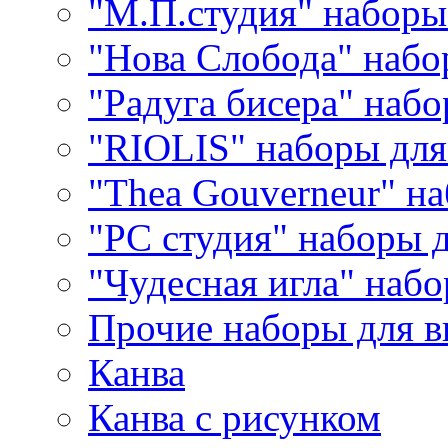
"М.П.студия" наборы
"Нова Слобода" наб
"Радуга бисера" набо
"RIOLIS" наборы дл
"Thea Gouverneur" н
"РС студия" наборы 
"Чудесная игла" наб
Прочие наборы для 
Канва
Канва с рисунком