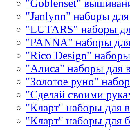
"Goblenset" вышиван
"Janlynn" наборы дл
"LUTARS" наборы д
"PANNA" наборы дл
"Rico Design" набор
"Алиса" наборы для
"Золотое руно" набо
"Сделай своими рука
"Кларт" наборы для 
"Кларт" наборы для 