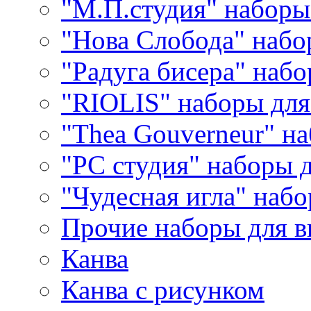
"М.П.студия" наборы
"Нова Слобода" наб
"Радуга бисера" набо
"RIOLIS" наборы дл
"Thea Gouverneur" н
"РС студия" наборы 
"Чудесная игла" наб
Прочие наборы для 
Канва
Канва с рисунком