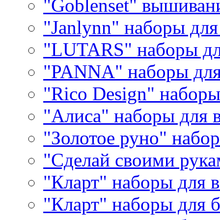
"Goblenset" вышиван
"Janlynn" наборы дл
"LUTARS" наборы д
"PANNA" наборы дл
"Rico Design" набор
"Алиса" наборы для
"Золотое руно" набо
"Сделай своими рука
"Кларт" наборы для 
"Кларт" наборы для 