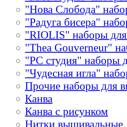
"Нова Слобода" наб
"Радуга бисера" набо
"RIOLIS" наборы дл
"Thea Gouverneur" н
"РС студия" наборы 
"Чудесная игла" наб
Прочие наборы для 
Канва
Канва с рисунком
Нитки вышивальные,