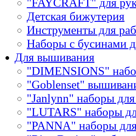
"FAYCRAFT" для рук
Детская бижутерия
Инструменты для раб
Наборы с бусинами д
Для вышивания
"DIMENSIONS" набо
"Goblenset" вышиван
"Janlynn" наборы дл
"LUTARS" наборы д
"PANNA" наборы дл