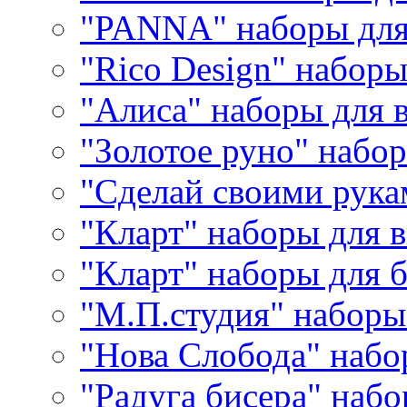
"PANNA" наборы дл
"Rico Design" набор
"Алиса" наборы для
"Золотое руно" набо
"Сделай своими рука
"Кларт" наборы для 
"Кларт" наборы для 
"М.П.студия" наборы
"Нова Слобода" наб
"Радуга бисера" набо