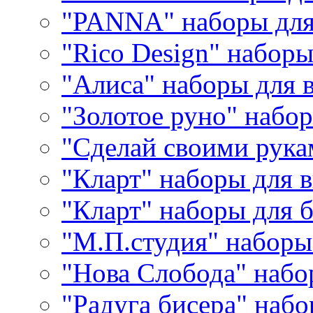
"PANNA" наборы дл
"Rico Design" набор
"Алиса" наборы для
"Золотое руно" набо
"Сделай своими рука
"Кларт" наборы для 
"Кларт" наборы для 
"М.П.студия" наборы
"Нова Слобода" наб
"Радуга бисера" набо