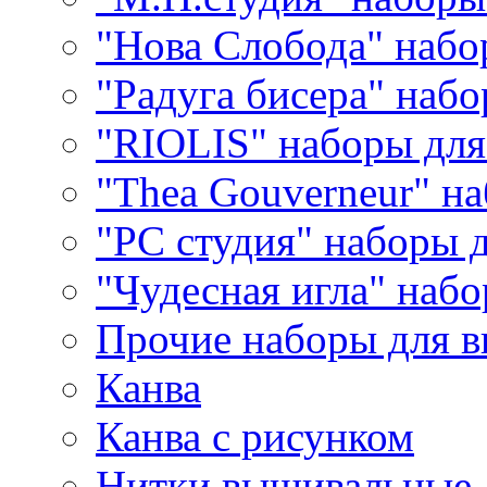
"Нова Слобода" наб
"Радуга бисера" набо
"RIOLIS" наборы дл
"Thea Gouverneur" н
"РС студия" наборы 
"Чудесная игла" наб
Прочие наборы для 
Канва
Канва с рисунком
Нитки вышивальные,