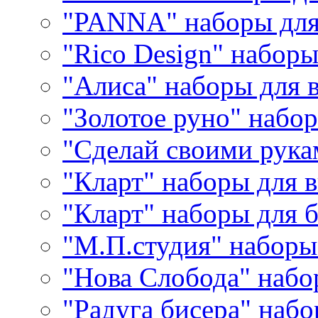
"PANNA" наборы дл
"Rico Design" набор
"Алиса" наборы для
"Золотое руно" набо
"Сделай своими рука
"Кларт" наборы для 
"Кларт" наборы для 
"М.П.студия" наборы
"Нова Слобода" наб
"Радуга бисера" набо