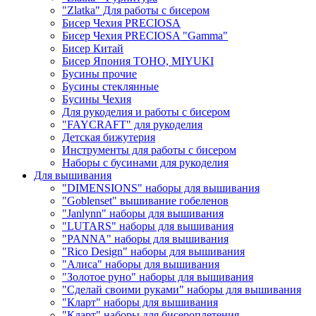
"Zlatka" Для работы с бисером
Бисер Чехия PRECIOSA
Бисер Чехия PRECIOSA "Gamma"
Бисер Китай
Бисер Япония TOHO, MIYUKI
Бусины прочие
Бусины стеклянные
Бусины Чехия
Для рукоделия и работы с бисером
"FAYCRAFT" для рукоделия
Детская бижутерия
Инструменты для работы с бисером
Наборы с бусинами для рукоделия
Для вышивания
"DIMENSIONS" наборы для вышивания
"Goblenset" вышивание гобеленов
"Janlynn" наборы для вышивания
"LUTARS" наборы для вышивания
"PANNA" наборы для вышивания
"Rico Design" наборы для вышивания
"Алиса" наборы для вышивания
"Золотое руно" наборы для вышивания
"Сделай своими руками" наборы для вышивания
"Кларт" наборы для вышивания
"Кларт" наборы для бисероплетения