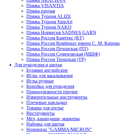
Пряжа ARACHNA
Пряжа VISANTIA
Пряжа прочая
Пряжа Турция ALIZE
Пряжа Турция YarnArt
Пряжа Турция NAKO
Пряжа Норвегия SADNES GARN
Пряжа Россия Камтекс (КТ)
Пряжа Россия Комбинат имени С. М. Кирова
Пряжа Россия Пехорская (ПТ)
Пряжа Россия Семеновская (МШФ)
Пряжа Россия Троицкая (ТР)
Для рукоделия и шитья
Булавки английские
Иглы для закалывания
Иглы ручные
Коробки для рукоделия
Принадлежности прочие
Измерительные инструменты
Плечевые накладки
Товары для ателье
Инструменты
Мел, карандаши, маркеры
Наборы для шитья
Ножницы "GAMMA/MICRON"