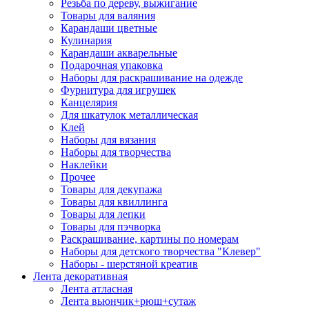
Резьба по дереву, выжигание
Товары для валяния
Карандаши цветные
Кулинария
Карандаши акварельные
Подарочная упаковка
Наборы для раскрашивание на одежде
Фурнитура для игрушек
Канцелярия
Для шкатулок металлическая
Клей
Наборы для вязания
Наборы для творчества
Наклейки
Прочее
Товары для декупажа
Товары для квиллинга
Товары для лепки
Товары для пэчворка
Раскрашивание, картины по номерам
Наборы для детского творчества "Клевер"
Наборы - шерстяной креатив
Лента декоративная
Лента атласная
Лента вьюнчик+рюш+сутаж