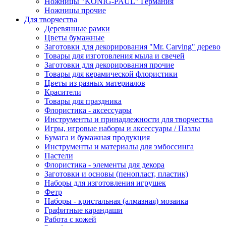
Ножницы "KONIG-PAUL" Германия
Ножницы прочие
Для творчества
Деревянные рамки
Цветы бумажные
Заготовки для декорирования "Mr. Carving" дерево
Товары для изготовления мыла и свечей
Заготовки для декорирования прочие
Товары для керамической флористики
Цветы из разных материалов
Красители
Товары для праздника
Флористика - аксессуары
Инструменты и принадлежности для творчества
Игры, игровые наборы и аксессуары / Пазлы
Бумага и бумажная продукция
Инструменты и материалы для эмбоссинга
Пастели
Флористика - элементы для декора
Заготовки и основы (пенопласт, пластик)
Наборы для изготовления игрушек
Фетр
Наборы - кристальная (алмазная) мозаика
Графитные карандаши
Работа с кожей