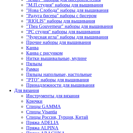
"М.П.студия" наборы для вышивания
"Нова Слобода" наборы для вышивания
"Радуга бисера" наборы с бисером
"RIOLIS" наборы для вышивания
"Thea Gouverneur" наборы для вышивания
"РС студия" наборы для вышивания
"Чудесная игла" наборы для вышивания
Прочие наборы для вышивания
Канва
Канва с рисунком
Нитки вышивальные, мулине
Пяльцы
Рамки
Пяльцы напольные, настольные
"РТО" наборы для вышивания
Принадлежности для вышивания
Для вязания
Инструменты для вязания
Крючки
Спицы GAMMA
Спицы Visantia
Спицы Россия, Турция, Китай
Пряжа ADELIA
Пряжа ALPINA