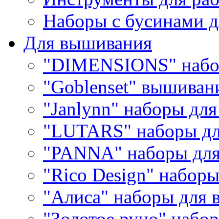
Наборы с бусинами д
Для вышивания
"DIMENSIONS" набо
"Goblenset" вышиван
"Janlynn" наборы дл
"LUTARS" наборы д
"PANNA" наборы дл
"Rico Design" набор
"Алиса" наборы для
"Золотое руно" набо