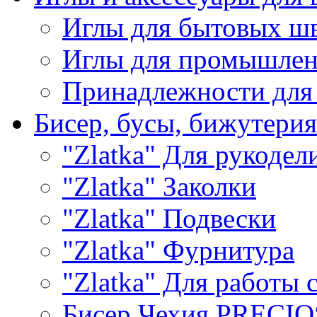
Иглы для бытовых ш
Иглы для промышле
Принадлежности для
Бисер, бусы, бижутерия
"Zlatka" Для рукодел
"Zlatka" Заколки
"Zlatka" Подвески
"Zlatka" Фурнитура
"Zlatka" Для работы 
Бисер Чехия PRECI