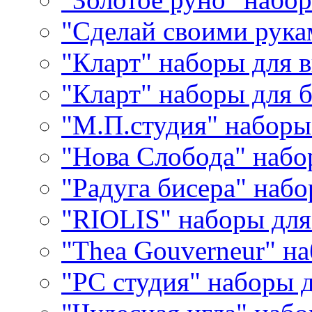
"Сделай своими рука
"Кларт" наборы для 
"Кларт" наборы для 
"М.П.студия" наборы
"Нова Слобода" наб
"Радуга бисера" набо
"RIOLIS" наборы дл
"Thea Gouverneur" н
"РС студия" наборы 