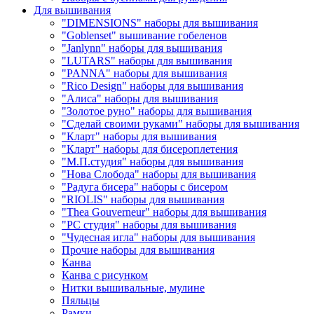
Для вышивания
"DIMENSIONS" наборы для вышивания
"Goblenset" вышивание гобеленов
"Janlynn" наборы для вышивания
"LUTARS" наборы для вышивания
"PANNA" наборы для вышивания
"Rico Design" наборы для вышивания
"Алиса" наборы для вышивания
"Золотое руно" наборы для вышивания
"Сделай своими руками" наборы для вышивания
"Кларт" наборы для вышивания
"Кларт" наборы для бисероплетения
"М.П.студия" наборы для вышивания
"Нова Слобода" наборы для вышивания
"Радуга бисера" наборы с бисером
"RIOLIS" наборы для вышивания
"Thea Gouverneur" наборы для вышивания
"РС студия" наборы для вышивания
"Чудесная игла" наборы для вышивания
Прочие наборы для вышивания
Канва
Канва с рисунком
Нитки вышивальные, мулине
Пяльцы
Рамки