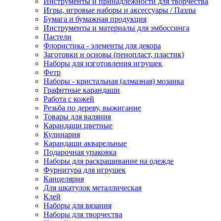
Инструменты и принадлежности для творчества
Игры, игровые наборы и аксессуары / Пазлы
Бумага и бумажная продукция
Инструменты и материалы для эмбоссинга
Пастели
Флористика - элементы для декора
Заготовки и основы (пенопласт, пластик)
Наборы для изготовления игрушек
Фетр
Наборы - кристальная (алмазная) мозаика
Графитные карандаши
Работа с кожей
Резьба по дереву, выжигание
Товары для валяния
Карандаши цветные
Кулинария
Карандаши акварельные
Подарочная упаковка
Наборы для раскрашивание на одежде
Фурнитура для игрушек
Канцелярия
Для шкатулок металлическая
Клей
Наборы для вязания
Наборы для творчества