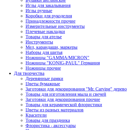
Булавки английские
Иглы для закалывания
Иглы ручные
Коробки для рукоделия
Принадлежности прочие
Измерительные инструменты
Плечевые накладки
Товары для ателье
Инструменты
Мел, карандаши, маркеры
Наборы для шитья
Ножницы "GAMMA/MICRON"
Ножницы "KONIG-PAUL" Германия
Ножницы прочие
Для творчества
Деревянные рамки
Цветы бумажные
Заготовки для декорирования "Mr. Carving" дерево
Товары для изготовления мыла и свечей
Заготовки для декорирования прочие
Товары для керамической флористики
Цветы из разных материалов
Красители
Товары для праздника
Флористика - аксессуары