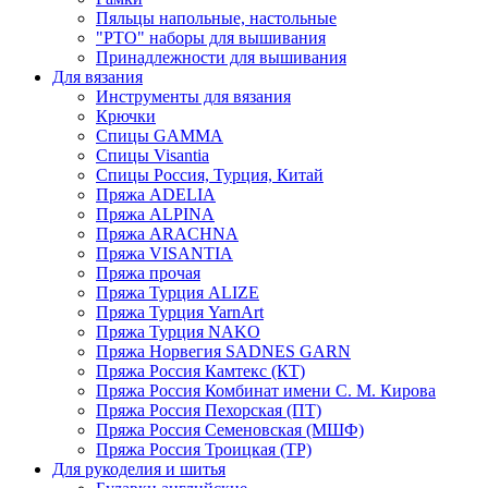
Пяльцы напольные, настольные
"РТО" наборы для вышивания
Принадлежности для вышивания
Для вязания
Инструменты для вязания
Крючки
Спицы GAMMA
Спицы Visantia
Спицы Россия, Турция, Китай
Пряжа ADELIA
Пряжа ALPINA
Пряжа ARACHNA
Пряжа VISANTIA
Пряжа прочая
Пряжа Турция ALIZE
Пряжа Турция YarnArt
Пряжа Турция NAKO
Пряжа Норвегия SADNES GARN
Пряжа Россия Камтекс (КТ)
Пряжа Россия Комбинат имени С. М. Кирова
Пряжа Россия Пехорская (ПТ)
Пряжа Россия Семеновская (МШФ)
Пряжа Россия Троицкая (ТР)
Для рукоделия и шитья