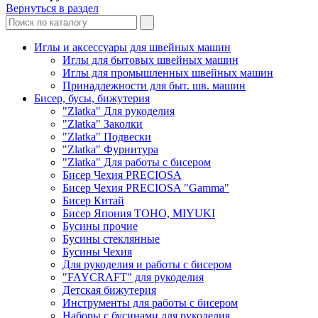
Вернуться в раздел
Иглы и аксессуары для швейных машин
Иглы для бытовых швейных машин
Иглы для промышленных швейных машин
Принадлежности для быт. шв. машин
Бисер, бусы, бижутерия
"Zlatka" Для рукоделия
"Zlatka" Заколки
"Zlatka" Подвески
"Zlatka" Фурнитура
"Zlatka" Для работы с бисером
Бисер Чехия PRECIOSA
Бисер Чехия PRECIOSA "Gamma"
Бисер Китай
Бисер Япония TOHO, MIYUKI
Бусины прочие
Бусины стеклянные
Бусины Чехия
Для рукоделия и работы с бисером
"FAYCRAFT" для рукоделия
Детская бижутерия
Инструменты для работы с бисером
Наборы с бусинами для рукоделия