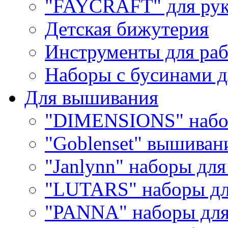
"FAYCRAFT" для рук
Детская бижутерия
Инструменты для раб
Наборы с бусинами д
Для вышивания
"DIMENSIONS" набо
"Goblenset" вышиван
"Janlynn" наборы дл
"LUTARS" наборы д
"PANNA" наборы дл