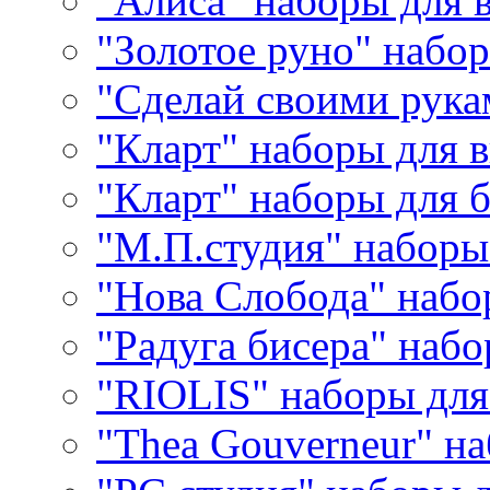
"Алиса" наборы для
"Золотое руно" набо
"Сделай своими рука
"Кларт" наборы для 
"Кларт" наборы для 
"М.П.студия" наборы
"Нова Слобода" наб
"Радуга бисера" набо
"RIOLIS" наборы дл
"Thea Gouverneur" н