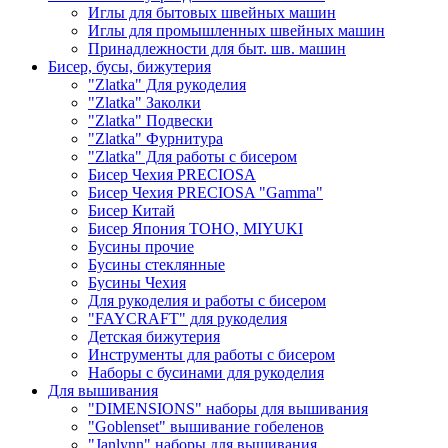
Иглы для бытовых швейных машин
Иглы для промышленных швейных машин
Принадлежности для быт. шв. машин
Бисер, бусы, бижутерия
"Zlatka" Для рукоделия
"Zlatka" Заколки
"Zlatka" Подвески
"Zlatka" Фурнитура
"Zlatka" Для работы с бисером
Бисер Чехия PRECIOSA
Бисер Чехия PRECIOSA "Gamma"
Бисер Китай
Бисер Япония TOHO, MIYUKI
Бусины прочие
Бусины стеклянные
Бусины Чехия
Для рукоделия и работы с бисером
"FAYCRAFT" для рукоделия
Детская бижутерия
Инструменты для работы с бисером
Наборы с бусинами для рукоделия
Для вышивания
"DIMENSIONS" наборы для вышивания
"Goblenset" вышивание гобеленов
"Janlynn" наборы для вышивания