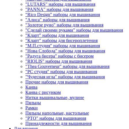
"LUTARS" наборы для вышивания
"PANNA" наборы для вышивания
"Rico Design" наборы для вышивания
"Алиса" наборы для вышивания
"Золотое руно" наборы для вышивания
"Сделай своими руками" наборы для вышивания
"Кларт" наборы для вышивания
"Кларт" наборы для бисероплетения
"М.П.студия" наборы для вышивания
"Нова Слобода" наборы для вышивания
"Радуга бисера" наборы с бисером
"RIOLIS" наборы для вышивания
"Thea Gouverneur" наборы для вышивания
"РС студия" наборы для вышивания
"Чудесная игла" наборы для вышивания
Прочие наборы для вышивания
Канва
Канва с рисунком
Нитки вышивальные, мулине
Пяльцы
Рамки
Пяльцы напольные, настольные
"РТО" наборы для вышивания
Принадлежности для вышивания
Для вязания