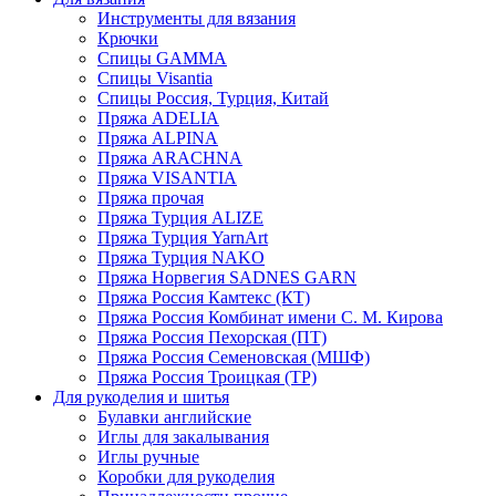
Инструменты для вязания
Крючки
Спицы GAMMA
Спицы Visantia
Спицы Россия, Турция, Китай
Пряжа ADELIA
Пряжа ALPINA
Пряжа ARACHNA
Пряжа VISANTIA
Пряжа прочая
Пряжа Турция ALIZE
Пряжа Турция YarnArt
Пряжа Турция NAKO
Пряжа Норвегия SADNES GARN
Пряжа Россия Камтекс (КТ)
Пряжа Россия Комбинат имени С. М. Кирова
Пряжа Россия Пехорская (ПТ)
Пряжа Россия Семеновская (МШФ)
Пряжа Россия Троицкая (ТР)
Для рукоделия и шитья
Булавки английские
Иглы для закалывания
Иглы ручные
Коробки для рукоделия