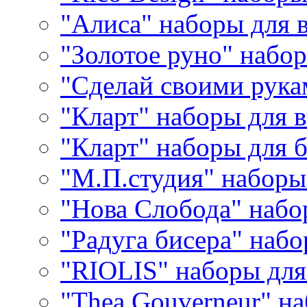
"Алиса" наборы для
"Золотое руно" набо
"Сделай своими рука
"Кларт" наборы для 
"Кларт" наборы для 
"М.П.студия" наборы
"Нова Слобода" наб
"Радуга бисера" набо
"RIOLIS" наборы дл
"Thea Gouverneur" н