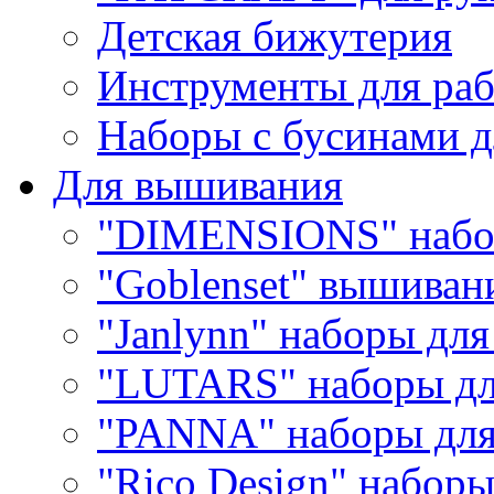
Детская бижутерия
Инструменты для раб
Наборы с бусинами д
Для вышивания
"DIMENSIONS" набо
"Goblenset" вышиван
"Janlynn" наборы дл
"LUTARS" наборы д
"PANNA" наборы дл
"Rico Design" набор