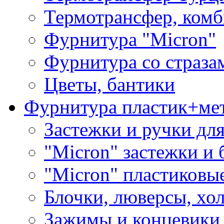
Термотрансфер, комб
Фурнитура "Micron"
Фурнитура со страза
Цветы, бантики
Фурнитура пластик+ме
Застежки и ручки дл
"Micron" застежки и 
"Micron" пластиковы
Блочки, люверсы, хо
Зажимы и концевики