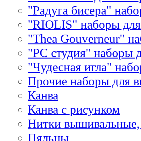
"Радуга бисера" набо
"RIOLIS" наборы дл
"Thea Gouverneur" н
"РС студия" наборы 
"Чудесная игла" наб
Прочие наборы для 
Канва
Канва с рисунком
Нитки вышивальные,
Пяльцы