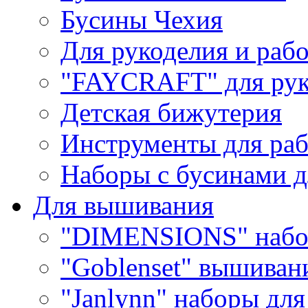
Бусины Чехия
Для рукоделия и раб
"FAYCRAFT" для рук
Детская бижутерия
Инструменты для раб
Наборы с бусинами д
Для вышивания
"DIMENSIONS" набо
"Goblenset" вышиван
"Janlynn" наборы дл