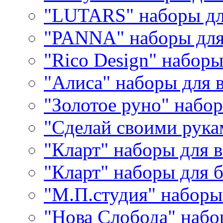
"LUTARS" наборы д
"PANNA" наборы дл
"Rico Design" набор
"Алиса" наборы для
"Золотое руно" набо
"Сделай своими рука
"Кларт" наборы для 
"Кларт" наборы для 
"М.П.студия" наборы
"Нова Слобода" наб