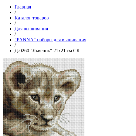
Главная
/
Каталог товаров
/
Для вышивания
/
"PANNA" наборы для вышивания
/
Д-0260 "Львенок" 21х21 см СК