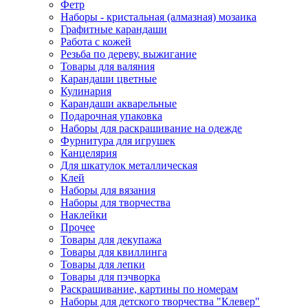
Фетр
Наборы - кристальная (алмазная) мозаика
Графитные карандаши
Работа с кожей
Резьба по дереву, выжигание
Товары для валяния
Карандаши цветные
Кулинария
Карандаши акварельные
Подарочная упаковка
Наборы для раскрашивание на одежде
Фурнитура для игрушек
Канцелярия
Для шкатулок металлическая
Клей
Наборы для вязания
Наборы для творчества
Наклейки
Прочее
Товары для декупажа
Товары для квиллинга
Товары для лепки
Товары для пэчворка
Раскрашивание, картины по номерам
Наборы для детского творчества "Клевер"