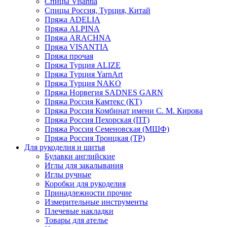
Спицы Visantia
Спицы Россия, Турция, Китай
Пряжа ADELIA
Пряжа ALPINA
Пряжа ARACHNA
Пряжа VISANTIA
Пряжа прочая
Пряжа Турция ALIZE
Пряжа Турция YarnArt
Пряжа Турция NAKO
Пряжа Норвегия SADNES GARN
Пряжа Россия Камтекс (КТ)
Пряжа Россия Комбинат имени С. М. Кирова
Пряжа Россия Пехорская (ПТ)
Пряжа Россия Семеновская (МШФ)
Пряжа Россия Троицкая (ТР)
Для рукоделия и шитья
Булавки английские
Иглы для закалывания
Иглы ручные
Коробки для рукоделия
Принадлежности прочие
Измерительные инструменты
Плечевые накладки
Товары для ателье