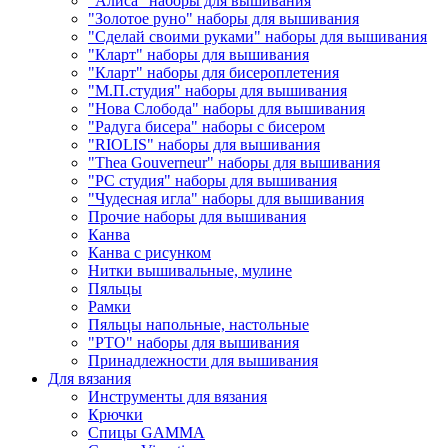
"Алиса" наборы для вышивания
"Золотое руно" наборы для вышивания
"Сделай своими руками" наборы для вышивания
"Кларт" наборы для вышивания
"Кларт" наборы для бисероплетения
"М.П.студия" наборы для вышивания
"Нова Слобода" наборы для вышивания
"Радуга бисера" наборы с бисером
"RIOLIS" наборы для вышивания
"Thea Gouverneur" наборы для вышивания
"РС студия" наборы для вышивания
"Чудесная игла" наборы для вышивания
Прочие наборы для вышивания
Канва
Канва с рисунком
Нитки вышивальные, мулине
Пяльцы
Рамки
Пяльцы напольные, настольные
"РТО" наборы для вышивания
Принадлежности для вышивания
Для вязания
Инструменты для вязания
Крючки
Спицы GAMMA