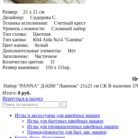
Размер: 21 x 21 см
Дизайнер: Сидорова С.
Техника исполнения: Счетный крест
Уровень сложности: Сложный набор
Тип схемы: Цветная
Тип канвы: К04 Aida №14 "Gamma"
Цвет канвы: белый
Дополнительные элементы: Нет
Заполнение: Частичное
Количество цветов: 11
Размер вышивки: 110 х 111кр.
Це
Набор "PANNA" Д-0260 "Львенок" 21х21 см СК
В наличии
37
Итого:
0
руб.
Вернуться в раздел
Иглы и аксессуары для швейных машин
Иглы для бытовых швейных машин
Иглы для промышленных швейных машин
Принадлежности для быт. шв. машин
Бисер, бусы, бижутерия