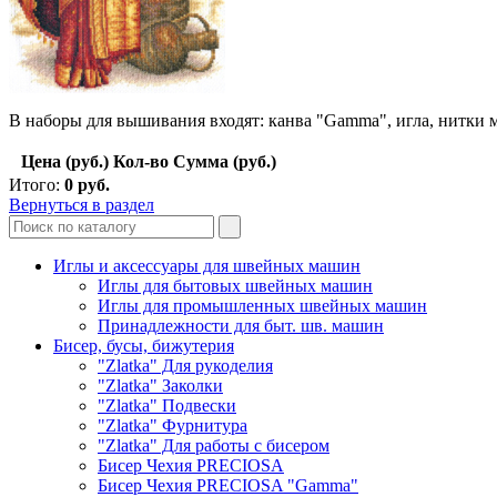
В наборы для вышивания входят: канва "Gamma", игла, нитки м
Цена (руб.)
Кол-во
Сумма (руб.)
Итого:
0
руб.
Вернуться в раздел
Иглы и аксессуары для швейных машин
Иглы для бытовых швейных машин
Иглы для промышленных швейных машин
Принадлежности для быт. шв. машин
Бисер, бусы, бижутерия
"Zlatka" Для рукоделия
"Zlatka" Заколки
"Zlatka" Подвески
"Zlatka" Фурнитура
"Zlatka" Для работы с бисером
Бисер Чехия PRECIOSA
Бисер Чехия PRECIOSA "Gamma"