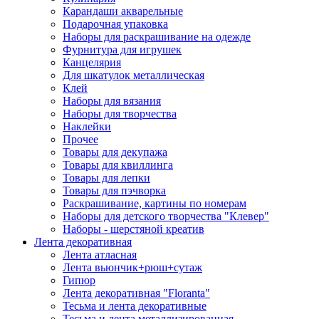
Карандаши акварельные
Подарочная упаковка
Наборы для раскрашивание на одежде
Фурнитура для игрушек
Канцелярия
Для шкатулок металлическая
Клей
Наборы для вязания
Наборы для творчества
Наклейки
Прочее
Товары для декупажа
Товары для квиллинга
Товары для лепки
Товары для пэчворка
Раскрашивание, картины по номерам
Наборы для детского творчества "Клевер"
Наборы - шерстяной креатив
Лента декоративная
Лента атласная
Лента вьюнчик+рюш+сутаж
Гипюр
Лента декоративная "Floranta"
Тесьма и лента декоративные
Тесьма и лента металлизированная