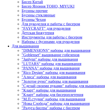
Бисер Китай
Бисер Япония TOHO, MIYUKI
Бусины прочие
Бусины стеклянные
Бусины Чехия
Для рукоделия и работы с бисером
"FAYCRAFT" для рукоделия
Детская бижутерия
Инструменты для работы с бисером
Наборы с бусинами для рукоделия
Для вышивания
"DIMENSIONS" наборы для вышивания
"Goblenset" вышивание гобеленов
"Janlynn" наборы для вышивания
"LUTARS" наборы для вышивания
"PANNA" наборы для вышивания
"Rico Design" наборы для вышивания
"Алиса" наборы для вышивания
"Золотое руно" наборы для вышивания
"Сделай своими руками" наборы для вышивания
"Кларт" наборы для вышивания
"Кларт" наборы для бисероплетения
"М.П.студия" наборы для вышивания
"Нова Слобода" наборы для вышивания
"Радуга бисера" наборы с бисером