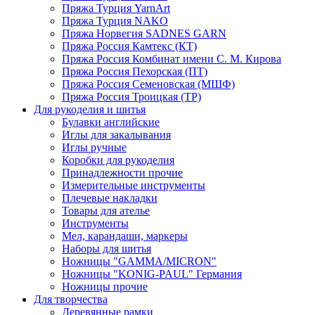
Пряжа Турция YarnArt
Пряжа Турция NAKO
Пряжа Норвегия SADNES GARN
Пряжа Россия Камтекс (КТ)
Пряжа Россия Комбинат имени С. М. Кирова
Пряжа Россия Пехорская (ПТ)
Пряжа Россия Семеновская (МШФ)
Пряжа Россия Троицкая (ТР)
Для рукоделия и шитья
Булавки английские
Иглы для закалывания
Иглы ручные
Коробки для рукоделия
Принадлежности прочие
Измерительные инструменты
Плечевые накладки
Товары для ателье
Инструменты
Мел, карандаши, маркеры
Наборы для шитья
Ножницы "GAMMA/MICRON"
Ножницы "KONIG-PAUL" Германия
Ножницы прочие
Для творчества
Деревянные рамки