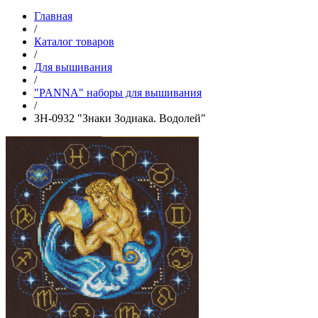
Главная
/
Каталог товаров
/
Для вышивания
/
"PANNA" наборы для вышивания
/
ЗН-0932 "Знаки Зодиака. Водолей"