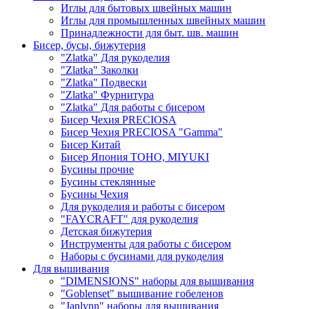
Иглы для бытовых швейных машин
Иглы для промышленных швейных машин
Принадлежности для быт. шв. машин
Бисер, бусы, бижутерия
"Zlatka" Для рукоделия
"Zlatka" Заколки
"Zlatka" Подвески
"Zlatka" Фурнитура
"Zlatka" Для работы с бисером
Бисер Чехия PRECIOSA
Бисер Чехия PRECIOSA "Gamma"
Бисер Китай
Бисер Япония TOHO, MIYUKI
Бусины прочие
Бусины стеклянные
Бусины Чехия
Для рукоделия и работы с бисером
"FAYCRAFT" для рукоделия
Детская бижутерия
Инструменты для работы с бисером
Наборы с бусинами для рукоделия
Для вышивания
"DIMENSIONS" наборы для вышивания
"Goblenset" вышивание гобеленов
"Janlynn" наборы для вышивания