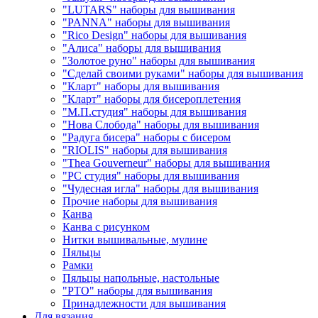
"LUTARS" наборы для вышивания
"PANNA" наборы для вышивания
"Rico Design" наборы для вышивания
"Алиса" наборы для вышивания
"Золотое руно" наборы для вышивания
"Сделай своими руками" наборы для вышивания
"Кларт" наборы для вышивания
"Кларт" наборы для бисероплетения
"М.П.студия" наборы для вышивания
"Нова Слобода" наборы для вышивания
"Радуга бисера" наборы с бисером
"RIOLIS" наборы для вышивания
"Thea Gouverneur" наборы для вышивания
"РС студия" наборы для вышивания
"Чудесная игла" наборы для вышивания
Прочие наборы для вышивания
Канва
Канва с рисунком
Нитки вышивальные, мулине
Пяльцы
Рамки
Пяльцы напольные, настольные
"РТО" наборы для вышивания
Принадлежности для вышивания
Для вязания