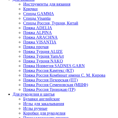
Инструменты для вязания
Крючки
Спицы GAMMA
Спицы Visantia
Спицы Россия, Турция, Китай
Пряжа ADELIA
Пряжа ALPINA
Пряжа ARACHNA
Пряжа VISANTIA
Пряжа прочая
Пряжа Турция ALIZE
Пряжа Турция YarnArt
Пряжа Турция NAKO
Пряжа Норвегия SADNES GARN
Пряжа Россия Камтекс (КТ)
Пряжа Россия Комбинат имени С. М. Кирова
Пряжа Россия Пехорская (ПТ)
Пряжа Россия Семеновская (МШФ)
Пряжа Россия Троицкая (ТР)
Для рукоделия и шитья
Булавки английские
Иглы для закалывания
Иглы ручные
Коробки для рукоделия
Принадлежности прочие