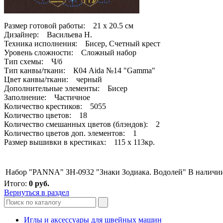
Размер готовой работы: 21 x 20.5 см
Дизайнер: Васильева Н.
Техника исполнения: Бисер, Счетный крест
Уровень сложности: Сложный набор
Тип схемы: Ч/б
Тип канвы/ткани: К04 Aida №14 "Gamma"
Цвет канвы/ткани: черный
Дополнительные элементы: Бисер
Заполнение: Частичное
Количество крестиков: 5055
Количество цветов: 18
Количество смешанных цветов (блэндов): 2
Количество цветов доп. элементов: 1
Размер вышивки в крестиках: 115 х 113кр.
Набор "PANNA" ЗН-0932 "Знаки Зодиака. Водолей"
В наличи
Итого:
0
руб.
Вернуться в раздел
Иглы и аксессуары для швейных машин