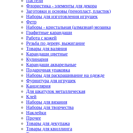
Пастели
Флористика - элементы для декора
Заготовки и основы (пенопласт, пластик)
Наборы для изготовления игрушек
Фетр
Наборы - кристальная (алмазная) мозаика
Графитные карандаши
Работа с кожей
Резьба по дереву, выжигание
Товары для валяния
Карандаши цветные
Кулинария
Карандаши акварельные
Подарочная упаковка
Наборы для раскрашивание на одежде
Фурнитура для игрушек
Канцелярия
Для шкатулок металлическая
Клей
Наборы для вязания
Наборы для творчества
Наклейки
Прочее
Товары для декупажа
Товары для квиллинга