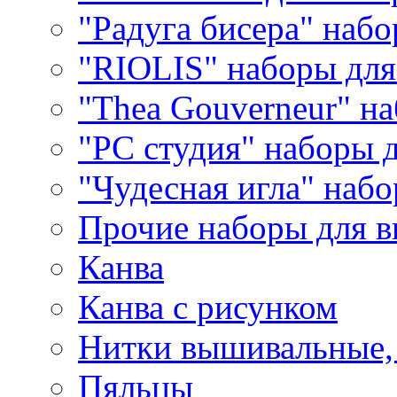
"Радуга бисера" набо
"RIOLIS" наборы дл
"Thea Gouverneur" н
"РС студия" наборы 
"Чудесная игла" наб
Прочие наборы для 
Канва
Канва с рисунком
Нитки вышивальные,
Пяльцы