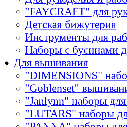
"FAYCRAFT" для рук
Детская бижутерия
Инструменты для раб
Наборы с бусинами д
Для вышивания
"DIMENSIONS" набо
"Goblenset" вышиван
"Janlynn" наборы дл
"LUTARS" наборы д
"PANNA" наборы дл