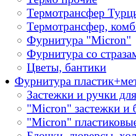
Термотрансфер Турц
Термотрансфер, комб
Фурнитура "Micron"
Фурнитура со страза
Цветы, бантики
Фурнитура пластик+ме
Застежки и ручки дл
"Micron" застежки и 
"Micron" пластиковы
Блочки, люверсы, хо