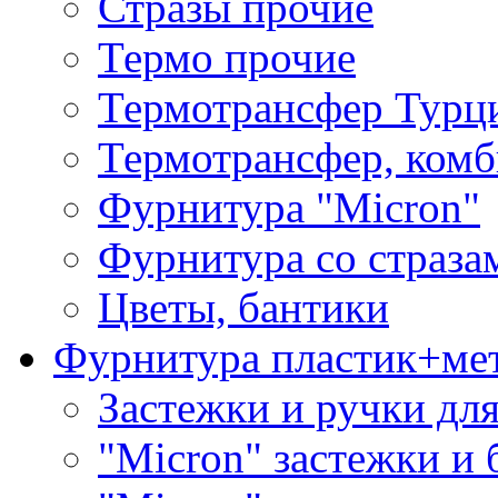
Стразы прочие
Термо прочие
Термотрансфер Турц
Термотрансфер, комб
Фурнитура "Micron"
Фурнитура со страза
Цветы, бантики
Фурнитура пластик+ме
Застежки и ручки дл
"Micron" застежки и 