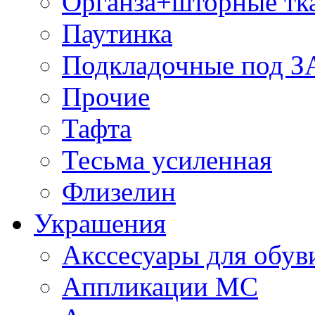
Органза+шторные тк
Паутинка
Подкладочные под 
Прочие
Тафта
Тесьма усиленная
Флизелин
Украшения
Акссесуары для обув
Аппликации МС