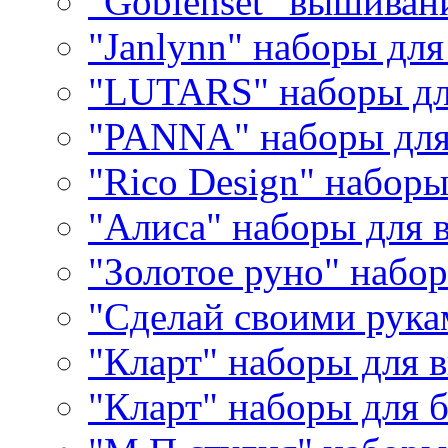
"Goblenset" вышиван
"Janlynn" наборы дл
"LUTARS" наборы д
"PANNA" наборы дл
"Rico Design" набор
"Алиса" наборы для
"Золотое руно" набо
"Сделай своими рука
"Кларт" наборы для 
"Кларт" наборы для 