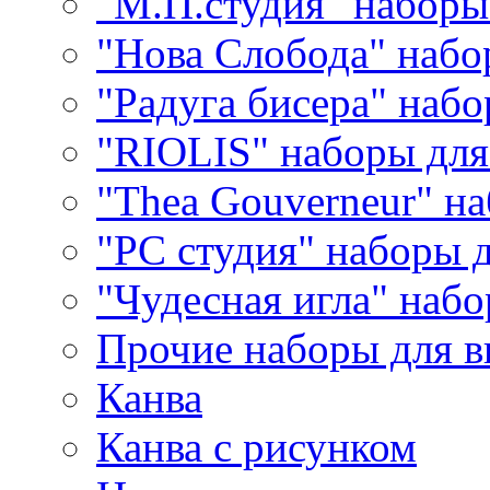
"М.П.студия" наборы
"Нова Слобода" наб
"Радуга бисера" набо
"RIOLIS" наборы дл
"Thea Gouverneur" н
"РС студия" наборы 
"Чудесная игла" наб
Прочие наборы для 
Канва
Канва с рисунком