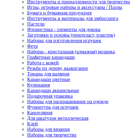
Инструменты и принадлежности для творчества
Игры, игровые наборы и аксессуары / Пазлы
Бумага и бумажная продукция
Инструменты и материалы для эмбоссинга
Пастели
Флористика - элементы для декора
Заготовки и основы (пенопласт, пластик)
Наборы для изготовления игрушек
Фетр
Наборы - кристальная (алмазная) мозаика
Графитные карандаши
Работа с кожей
Резьба по дереву, выжигание
Товары для валяния
Карандаши цветные
Кулинария
Карандаши акварельные
Подарочная упаковка
Наборы для раскрашивание на одежде
Фурнитура для игрушек
Канцелярия
Для шкатулок металлическая
Клей
Наборы для вязания
Наборы для творчества