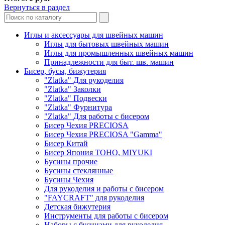
Вернуться в раздел
Иглы и аксессуары для швейных машин
Иглы для бытовых швейных машин
Иглы для промышленных швейных машин
Принадлежности для быт. шв. машин
Бисер, бусы, бижутерия
"Zlatka" Для рукоделия
"Zlatka" Заколки
"Zlatka" Подвески
"Zlatka" Фурнитура
"Zlatka" Для работы с бисером
Бисер Чехия PRECIOSA
Бисер Чехия PRECIOSA "Gamma"
Бисер Китай
Бисер Япония TOHO, MIYUKI
Бусины прочие
Бусины стеклянные
Бусины Чехия
Для рукоделия и работы с бисером
"FAYCRAFT" для рукоделия
Детская бижутерия
Инструменты для работы с бисером
Наборы с бусинами для рукоделия