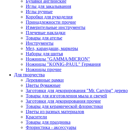
Булавки английские
Иглы для закалывания
Иглы ручные
Коробки для рукоделия
Принадлежности прочие
Измерительные инструменты
Плечевые накладки
Товары для ателье
Инструменты
Мел, карандаши, маркеры
Наборы для шитья
Ножницы "GAMMA/MICRON"
Ножницы "KONIG-PAUL" Германия
Ножницы прочие
Для творчества
Деревянные рамки
Цветы бумажные
Заготовки для декорирования "Mr. Carving" дерево
Товары для изготовления мыла и свечей
Заготовки для декорирования прочие
Товары для керамической флористики
Цветы из разных материалов
Красители
Товары для праздника
Флористика - аксессуары