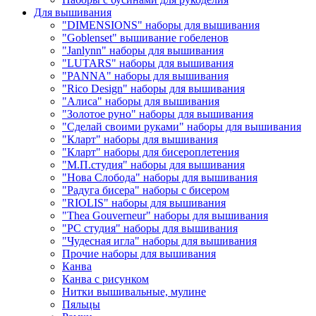
Для вышивания
"DIMENSIONS" наборы для вышивания
"Goblenset" вышивание гобеленов
"Janlynn" наборы для вышивания
"LUTARS" наборы для вышивания
"PANNA" наборы для вышивания
"Rico Design" наборы для вышивания
"Алиса" наборы для вышивания
"Золотое руно" наборы для вышивания
"Сделай своими руками" наборы для вышивания
"Кларт" наборы для вышивания
"Кларт" наборы для бисероплетения
"М.П.студия" наборы для вышивания
"Нова Слобода" наборы для вышивания
"Радуга бисера" наборы с бисером
"RIOLIS" наборы для вышивания
"Thea Gouverneur" наборы для вышивания
"РС студия" наборы для вышивания
"Чудесная игла" наборы для вышивания
Прочие наборы для вышивания
Канва
Канва с рисунком
Нитки вышивальные, мулине
Пяльцы