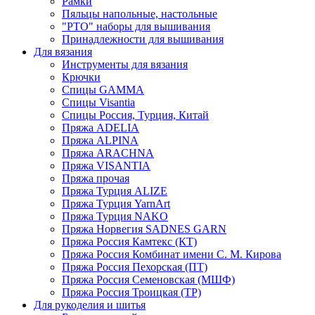
Рамки
Пяльцы напольные, настольные
"РТО" наборы для вышивания
Принадлежности для вышивания
Для вязания
Инструменты для вязания
Крючки
Спицы GAMMA
Спицы Visantia
Спицы Россия, Турция, Китай
Пряжа ADELIA
Пряжа ALPINA
Пряжа ARACHNA
Пряжа VISANTIA
Пряжа прочая
Пряжа Турция ALIZE
Пряжа Турция YarnArt
Пряжа Турция NAKO
Пряжа Норвегия SADNES GARN
Пряжа Россия Камтекс (КТ)
Пряжа Россия Комбинат имени С. М. Кирова
Пряжа Россия Пехорская (ПТ)
Пряжа Россия Семеновская (МШФ)
Пряжа Россия Троицкая (ТР)
Для рукоделия и шитья