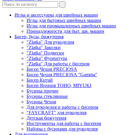
Иглы и аксессуары для швейных машин
Иглы для бытовых швейных машин
Иглы для промышленных швейных машин
Принадлежности для быт. шв. машин
Бисер, бусы, бижутерия
"Zlatka" Для рукоделия
"Zlatka" Заколки
"Zlatka" Подвески
"Zlatka" Фурнитура
"Zlatka" Для работы с бисером
Бисер Чехия PRECIOSA
Бисер Чехия PRECIOSA "Gamma"
Бисер Китай
Бисер Япония TOHO, MIYUKI
Бусины прочие
Бусины стеклянные
Бусины Чехия
Для рукоделия и работы с бисером
"FAYCRAFT" для рукоделия
Детская бижутерия
Инструменты для работы с бисером
Наборы с бусинами для рукоделия
Для вышивания