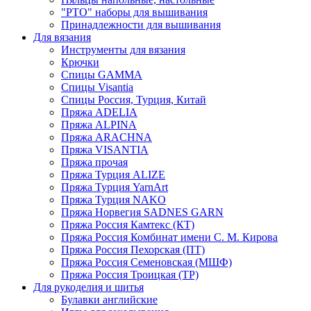
"РТО" наборы для вышивания
Принадлежности для вышивания
Для вязания
Инструменты для вязания
Крючки
Спицы GAMMA
Спицы Visantia
Спицы Россия, Турция, Китай
Пряжа ADELIA
Пряжа ALPINA
Пряжа ARACHNA
Пряжа VISANTIA
Пряжа прочая
Пряжа Турция ALIZE
Пряжа Турция YarnArt
Пряжа Турция NAKO
Пряжа Норвегия SADNES GARN
Пряжа Россия Камтекс (КТ)
Пряжа Россия Комбинат имени С. М. Кирова
Пряжа Россия Пехорская (ПТ)
Пряжа Россия Семеновская (МШФ)
Пряжа Россия Троицкая (ТР)
Для рукоделия и шитья
Булавки английские