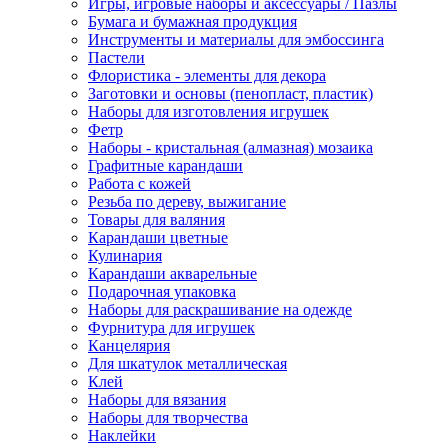
Игры, игровые наборы и аксессуары / Пазлы
Бумага и бумажная продукция
Инструменты и материалы для эмбоссинга
Пастели
Флористика - элементы для декора
Заготовки и основы (пенопласт, пластик)
Наборы для изготовления игрушек
Фетр
Наборы - кристальная (алмазная) мозаика
Графитные карандаши
Работа с кожей
Резьба по дереву, выжигание
Товары для валяния
Карандаши цветные
Кулинария
Карандаши акварельные
Подарочная упаковка
Наборы для раскрашивание на одежде
Фурнитура для игрушек
Канцелярия
Для шкатулок металлическая
Клей
Наборы для вязания
Наборы для творчества
Наклейки