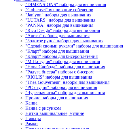
"DIMENSIONS" наборы для вышивания
"Goblenset" вышивание гобеленов
"Janlynn" наборы для вышивания
"LUTARS" наборы для вышивания
"PANNA" наборы для вышивания
"Rico Design" наборы для вышивания
"Алиса" наборы для вышивания
"Золотое руно" наборы для вышивания
"Сделай своими руками" наборы для вышивания
"Кларт" наборы для вышивания
"Кларт" наборы для бисероплетения
"М.П.студия" наборы для вышивания
"Нова Слобода" наборы для вышивания
"Радуга бисера" наборы с бисером
"RIOLIS" наборы для вышивания
"Thea Gouverneur" наборы для вышивания
"РС студия" наборы для вышивания
"Чудесная игла" наборы для вышивания
Прочие наборы для вышивания
Канва
Канва с рисунком
Нитки вышивальные, мулине
Пяльцы
Рамки
Пяльцы напольные, настольные