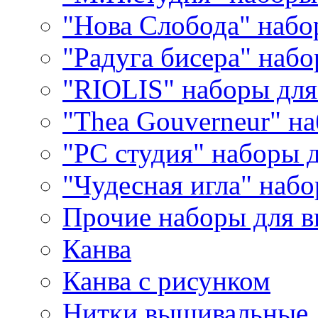
"Нова Слобода" наб
"Радуга бисера" набо
"RIOLIS" наборы дл
"Thea Gouverneur" н
"РС студия" наборы 
"Чудесная игла" наб
Прочие наборы для 
Канва
Канва с рисунком
Нитки вышивальные,