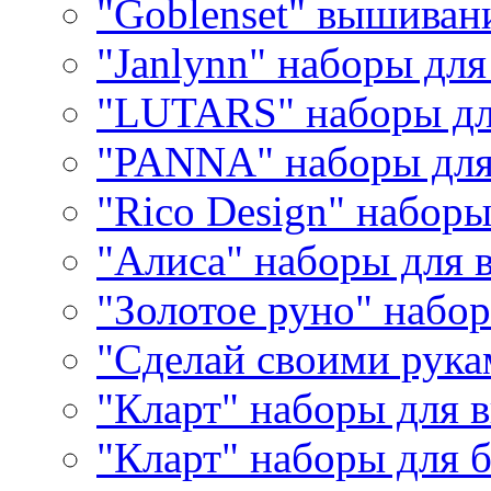
"Goblenset" вышиван
"Janlynn" наборы дл
"LUTARS" наборы д
"PANNA" наборы дл
"Rico Design" набор
"Алиса" наборы для
"Золотое руно" набо
"Сделай своими рука
"Кларт" наборы для 
"Кларт" наборы для 