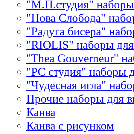
"М.П.студия" наборы
"Нова Слобода" наб
"Радуга бисера" набо
"RIOLIS" наборы дл
"Thea Gouverneur" н
"РС студия" наборы 
"Чудесная игла" наб
Прочие наборы для 
Канва
Канва с рисунком