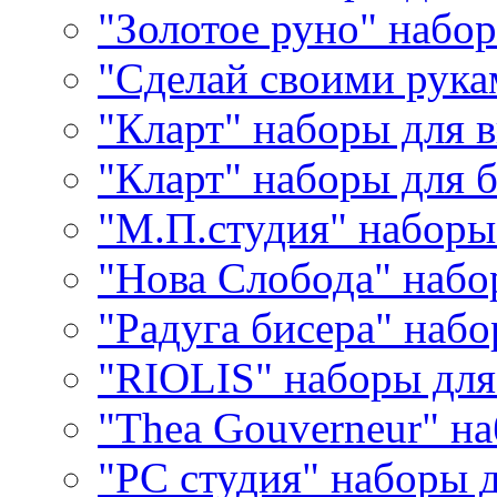
"Золотое руно" набо
"Сделай своими рука
"Кларт" наборы для 
"Кларт" наборы для 
"М.П.студия" наборы
"Нова Слобода" наб
"Радуга бисера" набо
"RIOLIS" наборы дл
"Thea Gouverneur" н
"РС студия" наборы 