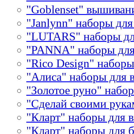
"Goblenset" вышиван
"Janlynn" наборы дл
"LUTARS" наборы д
"PANNA" наборы дл
"Rico Design" набор
"Алиса" наборы для
"Золотое руно" набо
"Сделай своими рука
"Кларт" наборы для 
"Кларт" наборы для 