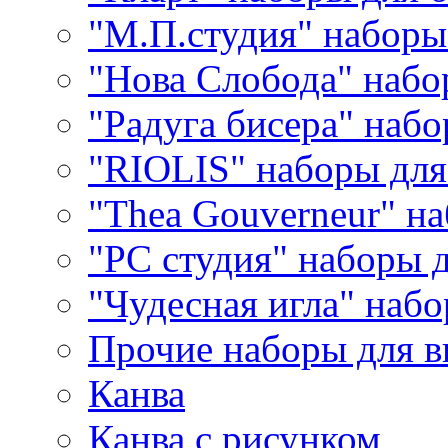
"М.П.студия" наборы
"Нова Слобода" наб
"Радуга бисера" набо
"RIOLIS" наборы дл
"Thea Gouverneur" н
"РС студия" наборы 
"Чудесная игла" наб
Прочие наборы для 
Канва
Канва с рисунком