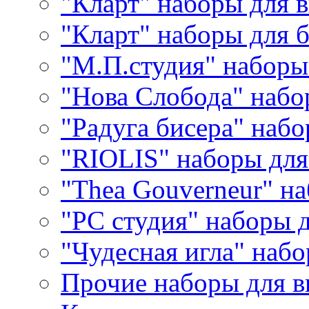
"Кларт" наборы для 
"Кларт" наборы для 
"М.П.студия" наборы
"Нова Слобода" наб
"Радуга бисера" набо
"RIOLIS" наборы дл
"Thea Gouverneur" н
"РС студия" наборы 
"Чудесная игла" наб
Прочие наборы для 