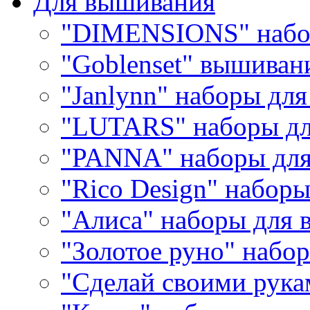
Для вышивания
"DIMENSIONS" набо
"Goblenset" вышиван
"Janlynn" наборы дл
"LUTARS" наборы д
"PANNA" наборы дл
"Rico Design" набор
"Алиса" наборы для
"Золотое руно" набо
"Сделай своими рука