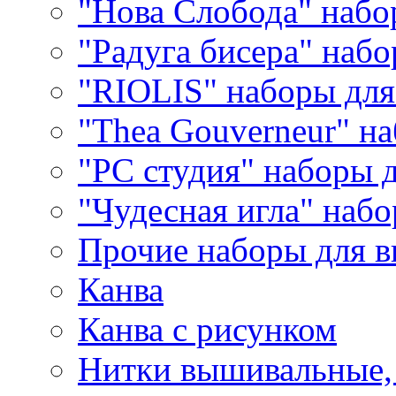
"Нова Слобода" наб
"Радуга бисера" набо
"RIOLIS" наборы дл
"Thea Gouverneur" н
"РС студия" наборы 
"Чудесная игла" наб
Прочие наборы для 
Канва
Канва с рисунком
Нитки вышивальные,