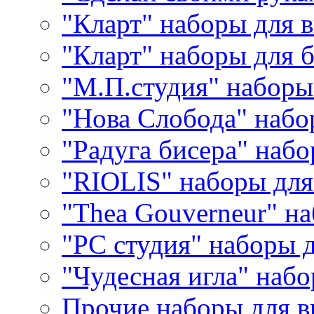
"Кларт" наборы для 
"Кларт" наборы для 
"М.П.студия" наборы
"Нова Слобода" наб
"Радуга бисера" набо
"RIOLIS" наборы дл
"Thea Gouverneur" н
"РС студия" наборы 
"Чудесная игла" наб
Прочие наборы для 