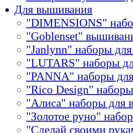
Для вышивания
"DIMENSIONS" набо
"Goblenset" вышиван
"Janlynn" наборы дл
"LUTARS" наборы д
"PANNA" наборы дл
"Rico Design" набор
"Алиса" наборы для
"Золотое руно" набо
"Сделай своими рука