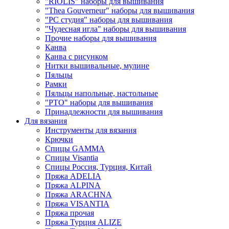
"RIOLIS" наборы для вышивания
"Thea Gouverneur" наборы для вышивания
"РС студия" наборы для вышивания
"Чудесная игла" наборы для вышивания
Прочие наборы для вышивания
Канва
Канва с рисунком
Нитки вышивальные, мулине
Пяльцы
Рамки
Пяльцы напольные, настольные
"РТО" наборы для вышивания
Принадлежности для вышивания
Для вязания
Инструменты для вязания
Крючки
Спицы GAMMA
Спицы Visantia
Спицы Россия, Турция, Китай
Пряжа ADELIA
Пряжа ALPINA
Пряжа ARACHNA
Пряжа VISANTIA
Пряжа прочая
Пряжа Турция ALIZE