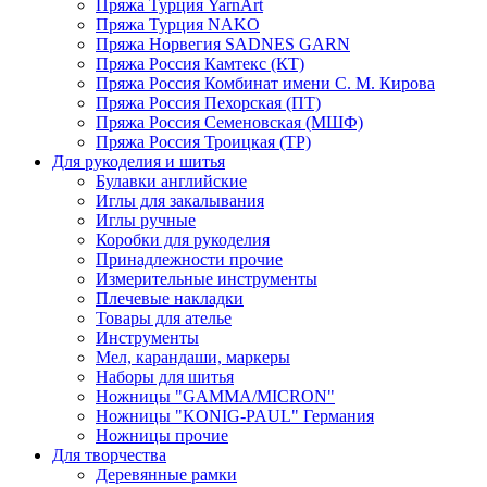
Пряжа Турция YarnArt
Пряжа Турция NAKO
Пряжа Норвегия SADNES GARN
Пряжа Россия Камтекс (КТ)
Пряжа Россия Комбинат имени С. М. Кирова
Пряжа Россия Пехорская (ПТ)
Пряжа Россия Семеновская (МШФ)
Пряжа Россия Троицкая (ТР)
Для рукоделия и шитья
Булавки английские
Иглы для закалывания
Иглы ручные
Коробки для рукоделия
Принадлежности прочие
Измерительные инструменты
Плечевые накладки
Товары для ателье
Инструменты
Мел, карандаши, маркеры
Наборы для шитья
Ножницы "GAMMA/MICRON"
Ножницы "KONIG-PAUL" Германия
Ножницы прочие
Для творчества
Деревянные рамки