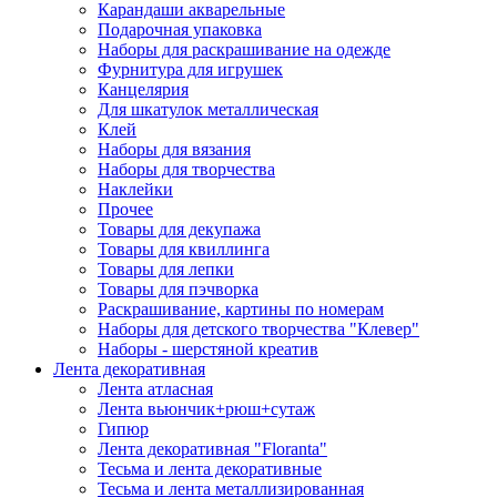
Карандаши акварельные
Подарочная упаковка
Наборы для раскрашивание на одежде
Фурнитура для игрушек
Канцелярия
Для шкатулок металлическая
Клей
Наборы для вязания
Наборы для творчества
Наклейки
Прочее
Товары для декупажа
Товары для квиллинга
Товары для лепки
Товары для пэчворка
Раскрашивание, картины по номерам
Наборы для детского творчества "Клевер"
Наборы - шерстяной креатив
Лента декоративная
Лента атласная
Лента вьюнчик+рюш+сутаж
Гипюр
Лента декоративная "Floranta"
Тесьма и лента декоративные
Тесьма и лента металлизированная