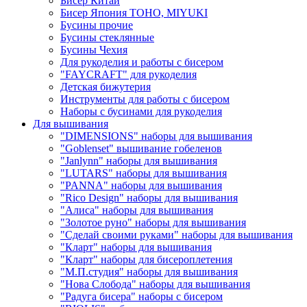
Бисер Китай
Бисер Япония TOHO, MIYUKI
Бусины прочие
Бусины стеклянные
Бусины Чехия
Для рукоделия и работы с бисером
"FAYCRAFT" для рукоделия
Детская бижутерия
Инструменты для работы с бисером
Наборы с бусинами для рукоделия
Для вышивания
"DIMENSIONS" наборы для вышивания
"Goblenset" вышивание гобеленов
"Janlynn" наборы для вышивания
"LUTARS" наборы для вышивания
"PANNA" наборы для вышивания
"Rico Design" наборы для вышивания
"Алиса" наборы для вышивания
"Золотое руно" наборы для вышивания
"Сделай своими руками" наборы для вышивания
"Кларт" наборы для вышивания
"Кларт" наборы для бисероплетения
"М.П.студия" наборы для вышивания
"Нова Слобода" наборы для вышивания
"Радуга бисера" наборы с бисером