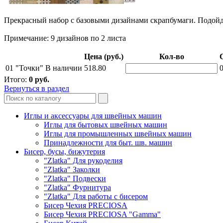
Прекрасный набор с базовыми дизайнами скрапбумаги. Подойд
Примечание: 9 дизайнов по 2 листа
Цена (руб.)
Кол-во
01 "Точки"
В наличии
518.80
0
Итого:
0
руб.
Вернуться в раздел
Иглы и аксессуары для швейных машин
Иглы для бытовых швейных машин
Иглы для промышленных швейных машин
Принадлежности для быт. шв. машин
Бисер, бусы, бижутерия
"Zlatka" Для рукоделия
"Zlatka" Заколки
"Zlatka" Подвески
"Zlatka" Фурнитура
"Zlatka" Для работы с бисером
Бисер Чехия PRECIOSA
Бисер Чехия PRECIOSA "Gamma"