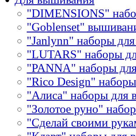
"DIMENSIONS" набо
"Goblenset" вышиван
"Janlynn" наборы дл
"LUTARS" наборы д
"PANNA" наборы дл
"Rico Design" набор
"Алиса" наборы для
"Золотое руно" набо
"Сделай своими рука