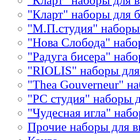
"Кларт" наборы для 
"Кларт" наборы для 
"М.П.студия" наборы
"Нова Слобода" наб
"Радуга бисера" набо
"RIOLIS" наборы дл
"Thea Gouverneur" н
"РС студия" наборы 
"Чудесная игла" наб
Прочие наборы для 