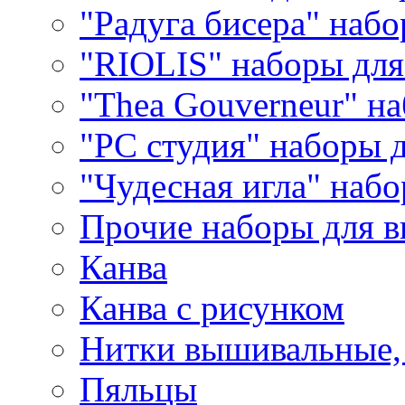
"Радуга бисера" набо
"RIOLIS" наборы дл
"Thea Gouverneur" н
"РС студия" наборы 
"Чудесная игла" наб
Прочие наборы для 
Канва
Канва с рисунком
Нитки вышивальные,
Пяльцы