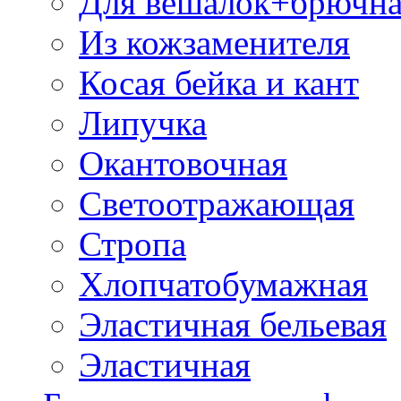
Для вешалок+брючна
Из кожзаменителя
Косая бейка и кант
Липучка
Окантовочная
Светоотражающая
Стропа
Хлопчатобумажная
Эластичная бельевая
Эластичная