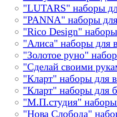
"LUTARS" наборы д
"PANNA" наборы дл
"Rico Design" набор
"Алиса" наборы для
"Золотое руно" набо
"Сделай своими рука
"Кларт" наборы для 
"Кларт" наборы для 
"М.П.студия" наборы
"Нова Слобода" наб