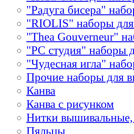
"Радуга бисера" набо
"RIOLIS" наборы дл
"Thea Gouverneur" н
"РС студия" наборы 
"Чудесная игла" наб
Прочие наборы для 
Канва
Канва с рисунком
Нитки вышивальные,
Пяльцы