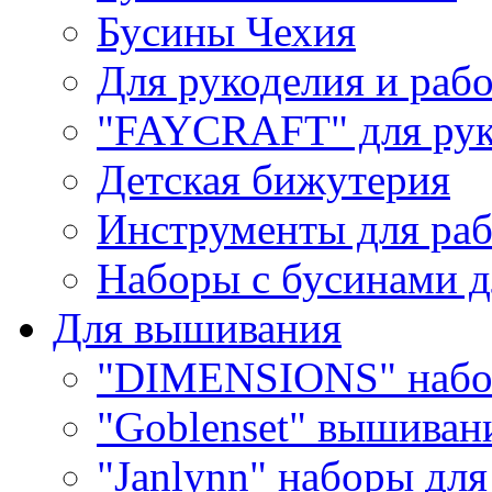
Бусины Чехия
Для рукоделия и раб
"FAYCRAFT" для рук
Детская бижутерия
Инструменты для раб
Наборы с бусинами д
Для вышивания
"DIMENSIONS" набо
"Goblenset" вышиван
"Janlynn" наборы дл