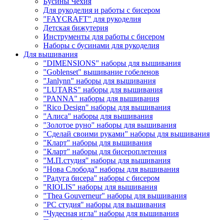
Бусины Чехия
Для рукоделия и работы с бисером
"FAYCRAFT" для рукоделия
Детская бижутерия
Инструменты для работы с бисером
Наборы с бусинами для рукоделия
Для вышивания
"DIMENSIONS" наборы для вышивания
"Goblenset" вышивание гобеленов
"Janlynn" наборы для вышивания
"LUTARS" наборы для вышивания
"PANNA" наборы для вышивания
"Rico Design" наборы для вышивания
"Алиса" наборы для вышивания
"Золотое руно" наборы для вышивания
"Сделай своими руками" наборы для вышивания
"Кларт" наборы для вышивания
"Кларт" наборы для бисероплетения
"М.П.студия" наборы для вышивания
"Нова Слобода" наборы для вышивания
"Радуга бисера" наборы с бисером
"RIOLIS" наборы для вышивания
"Thea Gouverneur" наборы для вышивания
"РС студия" наборы для вышивания
"Чудесная игла" наборы для вышивания