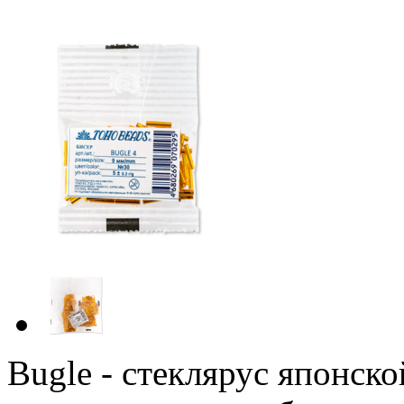
Bugle - стеклярус японск