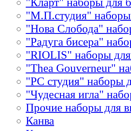
"Кларт" наборы для 
"М.П.студия" наборы
"Нова Слобода" наб
"Радуга бисера" набо
"RIOLIS" наборы дл
"Thea Gouverneur" н
"РС студия" наборы 
"Чудесная игла" наб
Прочие наборы для 
Канва