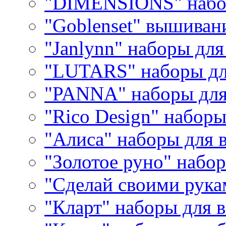
"DIMENSIONS" набо
"Goblenset" вышиван
"Janlynn" наборы дл
"LUTARS" наборы д
"PANNA" наборы дл
"Rico Design" набор
"Алиса" наборы для
"Золотое руно" набо
"Сделай своими рука
"Кларт" наборы для 