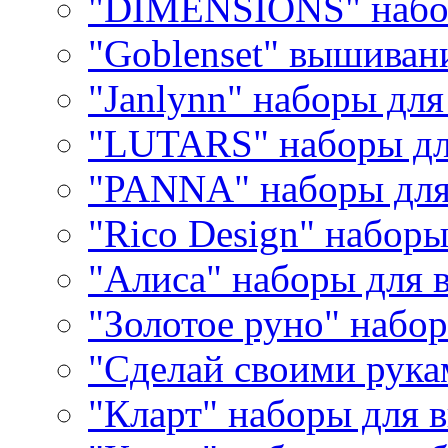
"DIMENSIONS" набо
"Goblenset" вышиван
"Janlynn" наборы дл
"LUTARS" наборы д
"PANNA" наборы дл
"Rico Design" набор
"Алиса" наборы для
"Золотое руно" набо
"Сделай своими рука
"Кларт" наборы для 