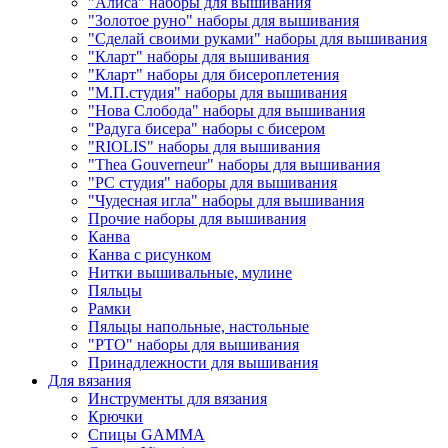
"Алиса" наборы для вышивания
"Золотое руно" наборы для вышивания
"Сделай своими руками" наборы для вышивания
"Кларт" наборы для вышивания
"Кларт" наборы для бисероплетения
"М.П.студия" наборы для вышивания
"Нова Слобода" наборы для вышивания
"Радуга бисера" наборы с бисером
"RIOLIS" наборы для вышивания
"Thea Gouverneur" наборы для вышивания
"РС студия" наборы для вышивания
"Чудесная игла" наборы для вышивания
Прочие наборы для вышивания
Канва
Канва с рисунком
Нитки вышивальные, мулине
Пяльцы
Рамки
Пяльцы напольные, настольные
"РТО" наборы для вышивания
Принадлежности для вышивания
Для вязания
Инструменты для вязания
Крючки
Спицы GAMMA