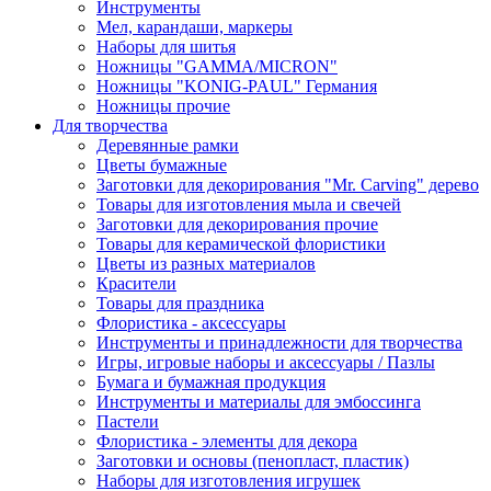
Инструменты
Мел, карандаши, маркеры
Наборы для шитья
Ножницы "GAMMA/MICRON"
Ножницы "KONIG-PAUL" Германия
Ножницы прочие
Для творчества
Деревянные рамки
Цветы бумажные
Заготовки для декорирования "Mr. Carving" дерево
Товары для изготовления мыла и свечей
Заготовки для декорирования прочие
Товары для керамической флористики
Цветы из разных материалов
Красители
Товары для праздника
Флористика - аксессуары
Инструменты и принадлежности для творчества
Игры, игровые наборы и аксессуары / Пазлы
Бумага и бумажная продукция
Инструменты и материалы для эмбоссинга
Пастели
Флористика - элементы для декора
Заготовки и основы (пенопласт, пластик)
Наборы для изготовления игрушек