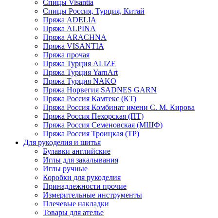
Спицы Visantia
Спицы Россия, Турция, Китай
Пряжа ADELIA
Пряжа ALPINA
Пряжа ARACHNA
Пряжа VISANTIA
Пряжа прочая
Пряжа Турция ALIZE
Пряжа Турция YarnArt
Пряжа Турция NAKO
Пряжа Норвегия SADNES GARN
Пряжа Россия Камтекс (КТ)
Пряжа Россия Комбинат имени С. М. Кирова
Пряжа Россия Пехорская (ПТ)
Пряжа Россия Семеновская (МШФ)
Пряжа Россия Троицкая (ТР)
Для рукоделия и шитья
Булавки английские
Иглы для закалывания
Иглы ручные
Коробки для рукоделия
Принадлежности прочие
Измерительные инструменты
Плечевые накладки
Товары для ателье