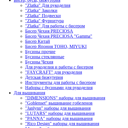
Бисер, бусы, бижутерия
"Zlatka" Для рукоделия
"Zlatka" Заколки
"Zlatka" Подвески
"Zlatka" Фурнитура
"Zlatka" Для работы с бисером
Бисер Чехия PRECIOSA
Бисер Чехия PRECIOSA "Gamma"
Бисер Китай
Бисер Япония TOHO, MIYUKI
Бусины прочие
Бусины стеклянные
Бусины Чехия
Для рукоделия и работы с бисером
"FAYCRAFT" для рукоделия
Детская бижутерия
Инструменты для работы с бисером
Наборы с бусинами для рукоделия
Для вышивания
"DIMENSIONS" наборы для вышивания
"Goblenset" вышивание гобеленов
"Janlynn" наборы для вышивания
"LUTARS" наборы для вышивания
"PANNA" наборы для вышивания
"Rico Design" наборы для вышивания