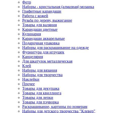
Фетр
Наборы - кристальная (алмазная) мозаика
Графитные карандаши
Работа с кожей
Резьба по дереву, выжигание
Товары для валяния
Карандаши цветные
Кулинария
Карандаши акварельные
Подарочная упаковка
Наборы для раскрашивание на одежде
Фурнитура для игрушек
Канцелярия
Для шкатулок металлическая
Клей
Наборы для вязания
Наборы для творчества
Наклейки
Прочее
Товары для декупажа
Товары для квиллинга
Товары для лепки
Товары для пэчворка
Раскрашивание, картины по номерам
Наборы для детского творчества "Клевер"