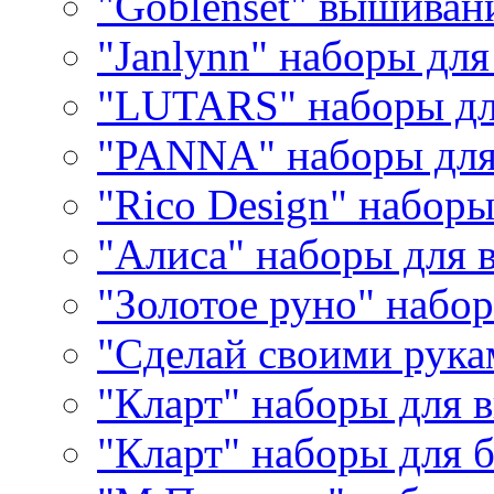
"Goblenset" вышиван
"Janlynn" наборы дл
"LUTARS" наборы д
"PANNA" наборы дл
"Rico Design" набор
"Алиса" наборы для
"Золотое руно" набо
"Сделай своими рука
"Кларт" наборы для 
"Кларт" наборы для 