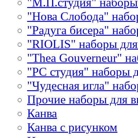
"М.П.студия" наборы
"Нова Слобода" наб
"Радуга бисера" набо
"RIOLIS" наборы дл
"Thea Gouverneur" н
"РС студия" наборы 
"Чудесная игла" наб
Прочие наборы для 
Канва
Канва с рисунком