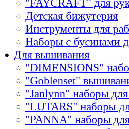
"FAYCRAFT" для рук
Детская бижутерия
Инструменты для раб
Наборы с бусинами д
Для вышивания
"DIMENSIONS" набо
"Goblenset" вышиван
"Janlynn" наборы дл
"LUTARS" наборы д
"PANNA" наборы дл