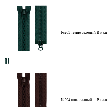
№265 темно-зеленый
В нал
№294 шоколадный
В нал