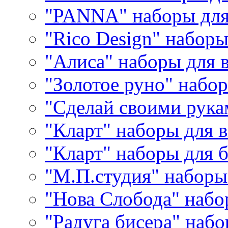
"PANNA" наборы дл
"Rico Design" набор
"Алиса" наборы для
"Золотое руно" набо
"Сделай своими рука
"Кларт" наборы для 
"Кларт" наборы для 
"М.П.студия" наборы
"Нова Слобода" наб
"Радуга бисера" набо