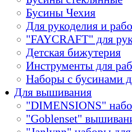
Бусины Чехия
Для рукоделия и раб
"FAYCRAFT" для рук
Детская бижутерия
Инструменты для раб
Наборы с бусинами д
Для вышивания
"DIMENSIONS" набо
"Goblenset" вышиван
"Janlynn" наборы дл