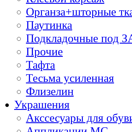
Органза+шторные тк
Паутинка
Подкладочные под 
Прочие
Тафта
Тесьма усиленная
Флизелин
Украшения
Акссесуары для обув
Аппликации МС