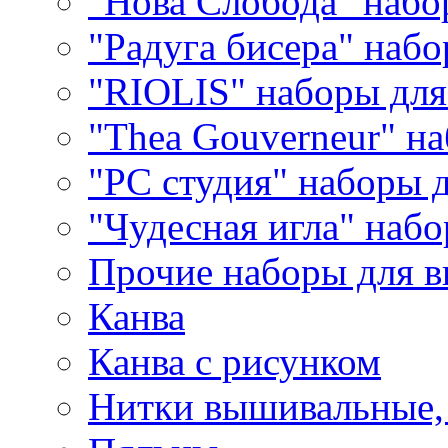
"Нова Слобода" наб
"Радуга бисера" набо
"RIOLIS" наборы дл
"Thea Gouverneur" н
"РС студия" наборы 
"Чудесная игла" наб
Прочие наборы для 
Канва
Канва с рисунком
Нитки вышивальные,