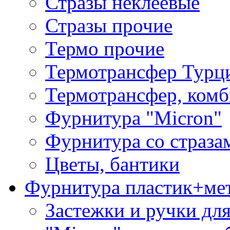
Стразы неклеевые
Стразы прочие
Термо прочие
Термотрансфер Турц
Термотрансфер, комб
Фурнитура "Micron"
Фурнитура со страза
Цветы, бантики
Фурнитура пластик+ме
Застежки и ручки дл