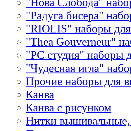
"Нова Слобода" наб
"Радуга бисера" набо
"RIOLIS" наборы дл
"Thea Gouverneur" н
"РС студия" наборы 
"Чудесная игла" наб
Прочие наборы для 
Канва
Канва с рисунком
Нитки вышивальные,