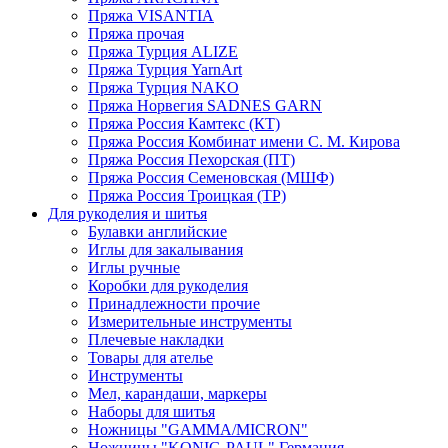
Пряжа VISANTIA
Пряжа прочая
Пряжа Турция ALIZE
Пряжа Турция YarnArt
Пряжа Турция NAKO
Пряжа Норвегия SADNES GARN
Пряжа Россия Камтекс (КТ)
Пряжа Россия Комбинат имени С. М. Кирова
Пряжа Россия Пехорская (ПТ)
Пряжа Россия Семеновская (МШФ)
Пряжа Россия Троицкая (ТР)
Для рукоделия и шитья
Булавки английские
Иглы для закалывания
Иглы ручные
Коробки для рукоделия
Принадлежности прочие
Измерительные инструменты
Плечевые накладки
Товары для ателье
Инструменты
Мел, карандаши, маркеры
Наборы для шитья
Ножницы "GAMMA/MICRON"
Ножницы "KONIG-PAUL" Германия