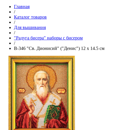
Главная
/
Каталог товаров
/
Для вышивания
/
"Радуга бисера" наборы с бисером
/
В-346 "Св. Дионисий" ("Денис") 12 х 14.5 см