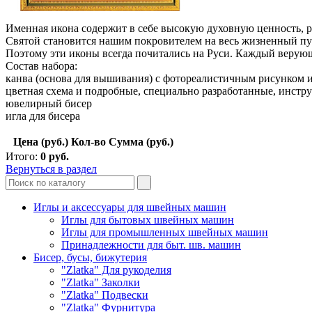
Именная икона содержит в себе высокую духовную ценность, р
Святой становится нашим покровителем на весь жизненный путь
Поэтому эти иконы всегда почитались на Руси. Каждый верую
Состав набора:
канва (основа для вышивания) с фотореалистичным рисунком 
цветная схема и подробные, специально разработанные, инстр
ювелирный бисер
игла для бисера
Цена (руб.)
Кол-во
Сумма (руб.)
Итого:
0
руб.
Вернуться в раздел
Иглы и аксессуары для швейных машин
Иглы для бытовых швейных машин
Иглы для промышленных швейных машин
Принадлежности для быт. шв. машин
Бисер, бусы, бижутерия
"Zlatka" Для рукоделия
"Zlatka" Заколки
"Zlatka" Подвески
"Zlatka" Фурнитура