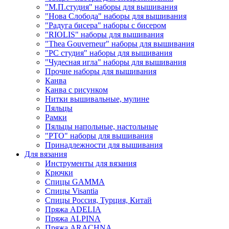
"М.П.студия" наборы для вышивания
"Нова Слобода" наборы для вышивания
"Радуга бисера" наборы с бисером
"RIOLIS" наборы для вышивания
"Thea Gouverneur" наборы для вышивания
"РС студия" наборы для вышивания
"Чудесная игла" наборы для вышивания
Прочие наборы для вышивания
Канва
Канва с рисунком
Нитки вышивальные, мулине
Пяльцы
Рамки
Пяльцы напольные, настольные
"РТО" наборы для вышивания
Принадлежности для вышивания
Для вязания
Инструменты для вязания
Крючки
Спицы GAMMA
Спицы Visantia
Спицы Россия, Турция, Китай
Пряжа ADELIA
Пряжа ALPINA
Пряжа ARACHNA