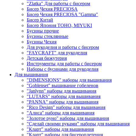
"Zlatka" Для работы с бисером
Бисер Чехия PRECIOSA
Бисер Чехия PRECIOSA "Gamma"
Бисер Китай
Бисер Япония TOHO, MIYUKI
Бусины прочие
Бусины стеклянные
Бусины Чехия
Для рукоделия и работы с бисером
"FAYCRAFT" для рукоделия
Детская бижутерия
Инструменты для работы с бисером
Наборы с бусинами для рукоделия
Для вышивания
"DIMENSIONS" наборы для вышивания
"Goblenset" вышивание гобеленов
"Janlynn" наборы для вышивания
"LUTARS" наборы для вышивания
"PANNA" наборы для вышивания
"Rico Design" наборы для вышивания
"Алиса" наборы для вышивания
"Золотое руно" наборы для вышивания
"Сделай своими руками" наборы для вышивания
"Кларт" наборы для вышивания
"Кларт" наборы для бисероплетения