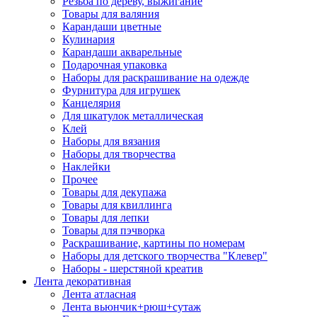
Резьба по дереву, выжигание
Товары для валяния
Карандаши цветные
Кулинария
Карандаши акварельные
Подарочная упаковка
Наборы для раскрашивание на одежде
Фурнитура для игрушек
Канцелярия
Для шкатулок металлическая
Клей
Наборы для вязания
Наборы для творчества
Наклейки
Прочее
Товары для декупажа
Товары для квиллинга
Товары для лепки
Товары для пэчворка
Раскрашивание, картины по номерам
Наборы для детского творчества "Клевер"
Наборы - шерстяной креатив
Лента декоративная
Лента атласная
Лента вьюнчик+рюш+сутаж