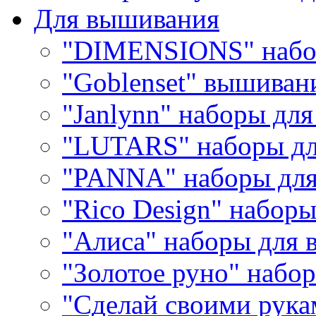
Для вышивания
"DIMENSIONS" набо
"Goblenset" вышиван
"Janlynn" наборы дл
"LUTARS" наборы д
"PANNA" наборы дл
"Rico Design" набор
"Алиса" наборы для
"Золотое руно" набо
"Сделай своими рука